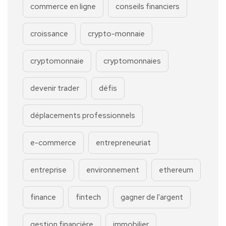
commerce en ligne
conseils financiers
croissance
crypto-monnaie
cryptomonnaie
cryptomonnaies
devenir trader
défis
déplacements professionnels
e-commerce
entrepreneuriat
entreprise
environnement
ethereum
finance
fintech
gagner de l'argent
gestion financière
immobilier