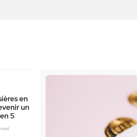
sières en
venir un
 en 5
 read