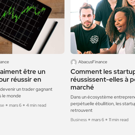
nance
AbacusFinance
raiment être un
Comment les startu
our réussir en
réussissent-elles à p
marché
 devenir un trader gagnant
s le monde
Dans un écosystème entreprene
perpétuelle ébullition, les start
rse
mars 6
4 min read
retrouvent
Business
mars 6
11 min read