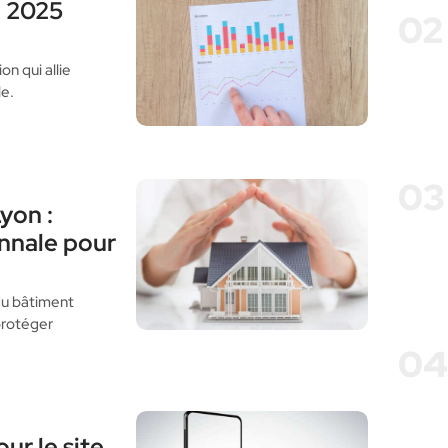
n 2025
02
n qui allie
le.
03
yon :
nnale pour
du bâtiment
protéger
04
ur le site