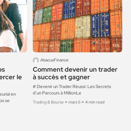
AbacusFinance
ps
Comment devenir un trader
L
ercer le
à succès et gagner
# Devenir un Trader Réussi: Les Secrets
D
d’un Parcours à MillionLe
b
urial en
ups se
Trading & Bourse
mars 6
4 min read
B