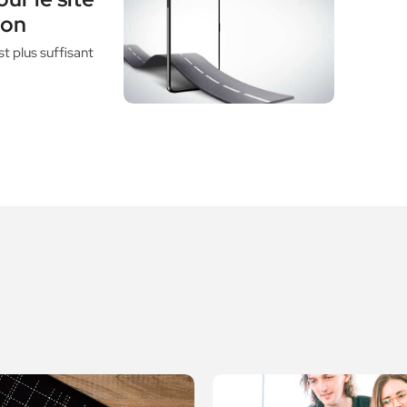
yon
t plus suffisant