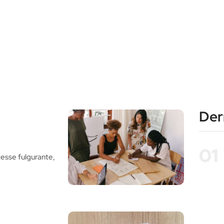
Dern
i
01
tesse fulgurante,