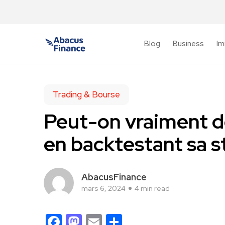
Blog
Business
Im
Trading & Bourse
Peut-on vraiment de
en backtestant sa s
AbacusFinance
mars 6, 2024
4 min read
Facebook
Mastodon
Email
Partager