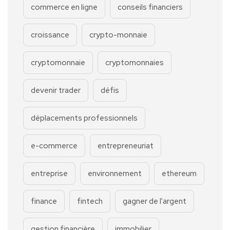
commerce en ligne
conseils financiers
croissance
crypto-monnaie
cryptomonnaie
cryptomonnaies
devenir trader
défis
déplacements professionnels
e-commerce
entrepreneuriat
entreprise
environnement
ethereum
finance
fintech
gagner de l'argent
gestion financière
immobilier