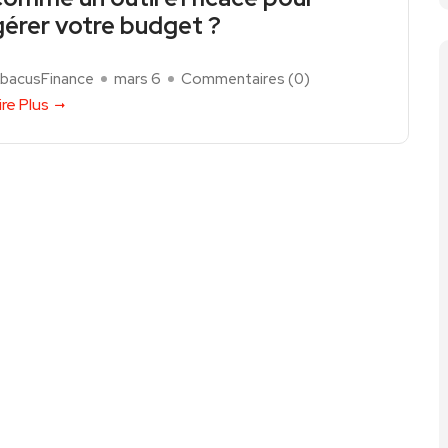
gérer votre budget ?
bacusFinance
mars 6
Commentaires (
0
)
ire Plus