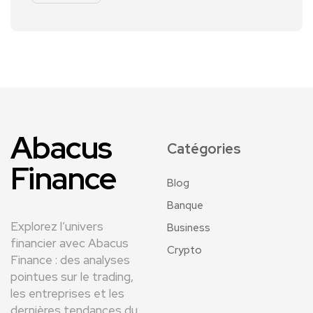
Abacus
Catégories
Finance
Blog
Banque
Explorez l’univers
Business
financier avec Abacus
Crypto
Finance : des analyses
pointues sur le trading,
les entreprises et les
dernières tendances du