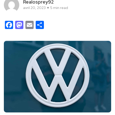
Realosprey92
avril 20, 2023
5 min read
Facebook
Mastodon
Email
Partager