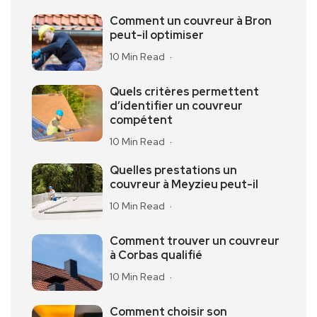
Comment un couvreur à Bron
peut-il optimiser
10 Min Read
Quels critères permettent
d’identifier un couvreur
compétent
10 Min Read
Quelles prestations un
couvreur à Meyzieu peut-il
10 Min Read
Comment trouver un couvreur
à Corbas qualifié
10 Min Read
Comment choisir son