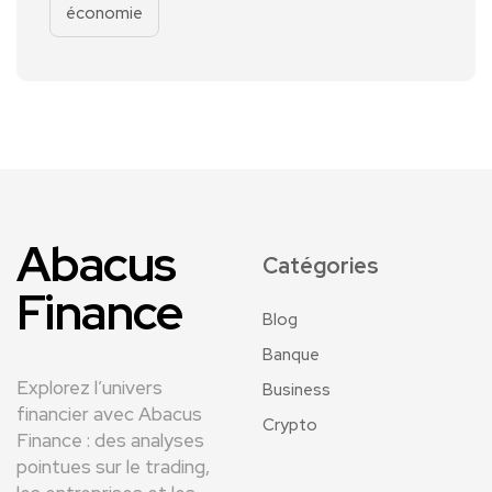
économie
Abacus
Catégories
Finance
Blog
Banque
Explorez l’univers
Business
financier avec Abacus
Crypto
Finance : des analyses
pointues sur le trading,