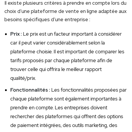
Il existe plusieurs critères à prendre en compte lors du
choix d’une plateforme de vente en ligne adaptée aux
besoins spécifiques d’une entreprise :
Prix :
Le prix est un facteur important à considérer
car il peut varier considérablement selon la
plateforme choisie. Il est important de comparer les
tarifs proposés par chaque plateforme afin de
trouver celle qui offrira le meilleur rapport
qualité/prix.
Fonctionnalités :
Les fonctionnalités proposées par
chaque plateforme sont également importantes à
prendre en compte. Les entreprises doivent
rechercher des plateformes qui offrent des options
de paiement intégrées, des outils marketing, des