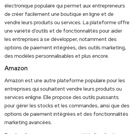
électronique populaire qui permet aux entrepreneurs
de créer facilement une boutique en ligne et de
vendre leurs produits ou services. La plateforme offre
une variété d’outils et de fonctionnalités pour aider
les entreprises à se développer, notamment des
options de paiement intégrées, des outils marketing,
des modèles personnalisables et plus encore.
Amazon
Amazon est une autre plateforme populaire pour les
entreprises qui souhaitent vendre leurs produits ou
services enligne. Elle propose des outils puissants
pour gérer les stocks et les commandes, ainsi que des
options de paiement intégrées et des fonctionnalités
marketing avancées.