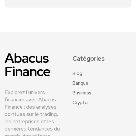
Abacus
Catégories
Finance
Blog
Banque
Explorez l’univers
Business
financier avec Abacus
Crypto
Finance : des analyses
pointues sur le trading,
les entreprises et les
dernières tendances du
monde des affaires.