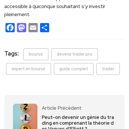
accessible à quiconque souhaitant s’y investir
pleinement.
Facebook
Mastodon
Email
Partager
Tags:
bourse
devenir trader pro
expert en bourse
guide complet
trader
Article Précédent
Peut-on devenir un génie du tra
ding en comprenant la théorie d
es Vagues d’Elliott ?