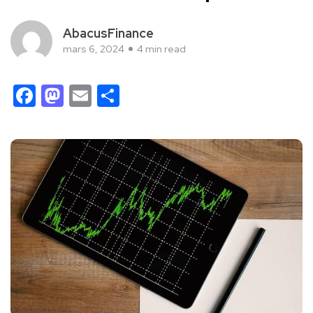
AbacusFinance
mars 6, 2024
4 min read
Facebook
Mastodon
Email
Partager