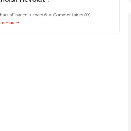
bacusFinance
mars 6
Commentaires (
0
)
ire Plus