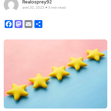
Realosprey92
avril 20, 2023
5 min read
Facebook
Mastodon
Email
Partager