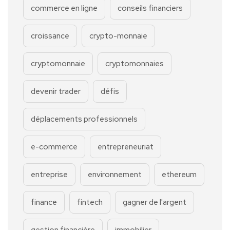
commerce en ligne
conseils financiers
croissance
crypto-monnaie
cryptomonnaie
cryptomonnaies
devenir trader
défis
déplacements professionnels
e-commerce
entrepreneuriat
entreprise
environnement
ethereum
finance
fintech
gagner de l'argent
gestion financière
immobilier