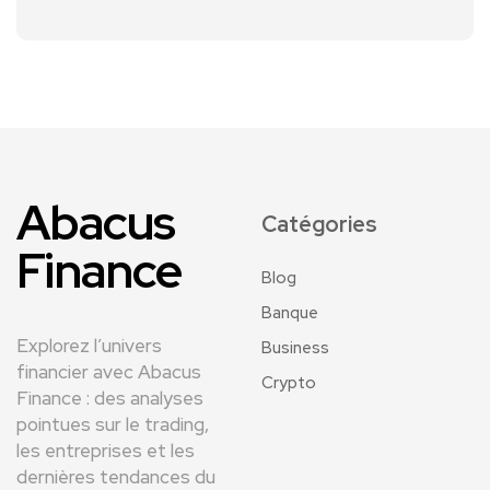
Abacus
Catégories
Finance
Blog
Banque
Explorez l’univers
Business
financier avec Abacus
Crypto
Finance : des analyses
pointues sur le trading,
les entreprises et les
dernières tendances du