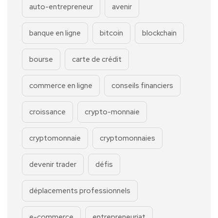
auto-entrepreneur
avenir
banque en ligne
bitcoin
blockchain
bourse
carte de crédit
commerce en ligne
conseils financiers
croissance
crypto-monnaie
cryptomonnaie
cryptomonnaies
devenir trader
défis
déplacements professionnels
e-commerce
entrepreneuriat